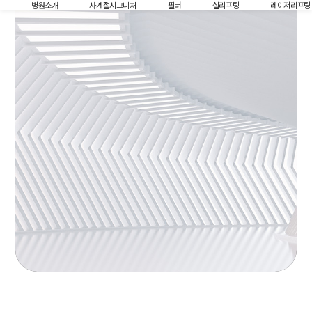
병원소개
사계절시그니처
필러
실리프팅
레이저리프팅