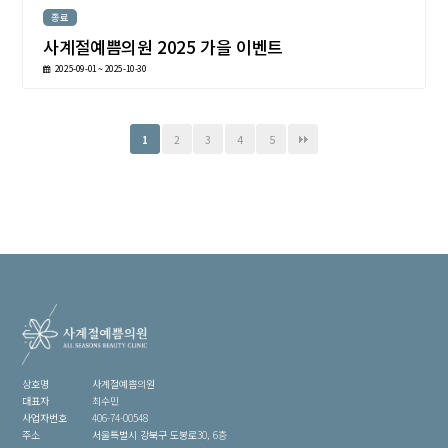
종료
사계절예쁨의원 2025 가을 이벤트
2025-09-01 ~ 2025-10-30
2
3
4
5
1
상호명
사계절예쁨의원
대표자
최수민
사업자번호
406-74-00548
주소
서울특별시 강북구 도봉로30, 6층